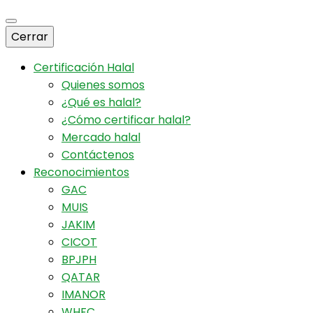
Centro Islámico República Argentina
Certificadora
Cerrar
Certificación Halal
Quienes somos
Halal
¿Qué es halal?
¿Cómo certificar halal?
Mercado halal
Contáctenos
Reconocimientos
GAC
MUIS
JAKIM
CICOT
BPJPH
QATAR
IMANOR
WHFC