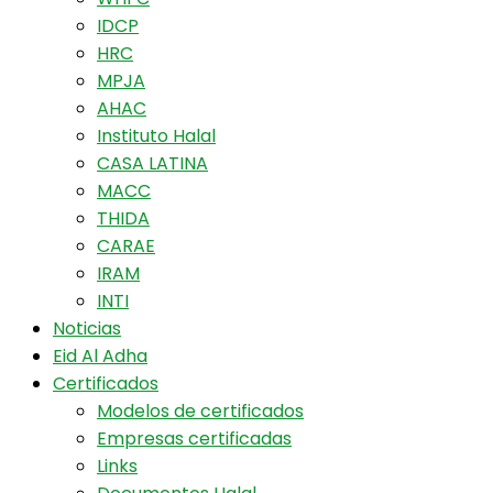
IDCP
HRC
MPJA
AHAC
Instituto Halal
CASA LATINA
MACC
THIDA
CARAE
IRAM
INTI
Noticias
Eid Al Adha
Certificados
Modelos de certificados
Empresas certificadas
Links