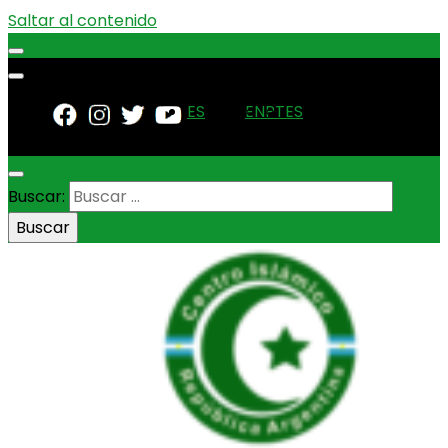
Saltar al contenido
ES
EN
PT
ES
Buscar: